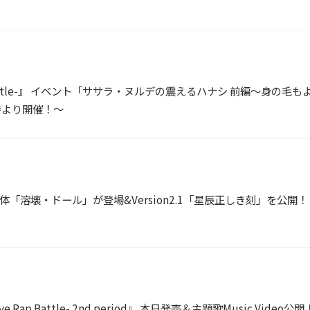
ap Battle-』 イベント「ササラ・ヌルデの震えるハナシ 前編～身
時より開催！～
「溶壊・ドール」が登場&Version2.1「星辰正しき刻」を公開！
p Battle- 2nd period』 本日発売＆主題歌Music Video公開