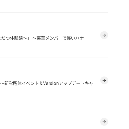
の毛もよだつ体験談～」 ～豪華メンバーで怖いハナ
 ～新覚醒体イベント＆Versionアップデートキャ
！