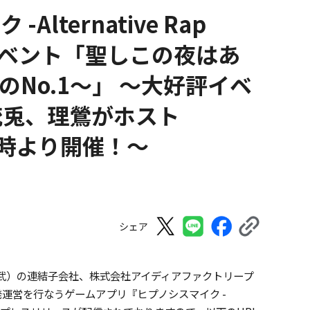
ternative Rap
続編イベント「聖しこの夜はあ
のNo.1～」 ～大好評イベ
銃兎、理鶯がホスト
7時より開催！～
シェア
武）の連結子会社、株式会社アイディアファクトリープ
発運営を行なうゲームアプリ『ヒプノシスマイク -