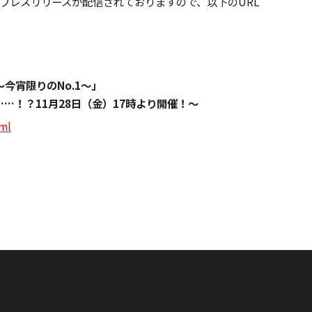
-）』についてプレスリリースが配信されておりますので、以下のURL
今宵限りのNo.1～」
！？11月28日（金）17時より開催！～
tml