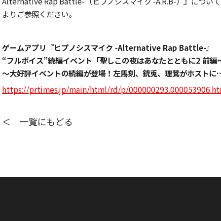
Alternative Rap Battle-（ヒプノシスマイク -A.R.B
よりご参照ください。
ゲームアプリ『ヒプノシスマイク -Alternative Rap Battle-』
“フルボイス”続編イベント「聖しこの夜はあなたとともに2 前編～
～大好評イベントの続編が登場！左馬刻、銃兎、理鶯がホストに……
https://prtimes.jp/main/html/rd/p/000000293.000053906.h
＜ 一覧にもどる