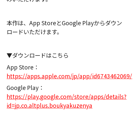
本作は、App StoreとGoogle Playからダウン
ロードいただけます。
▼ダウンロードはこちら
App Store：
https://apps.apple.com/jp/app/id6743462069/
Google Play：
https://play.google.com/store/apps/details?
id=jp.co.altplus.boukyakuzenya