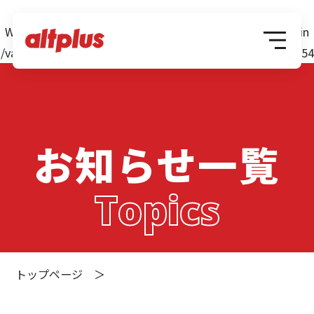
Warning
: Attempt to read property "post_name" on null in
/var/www/web/app/themes/altplus/ily-header.php
on line
54
お知らせ一覧
Topics
トップページ
＞