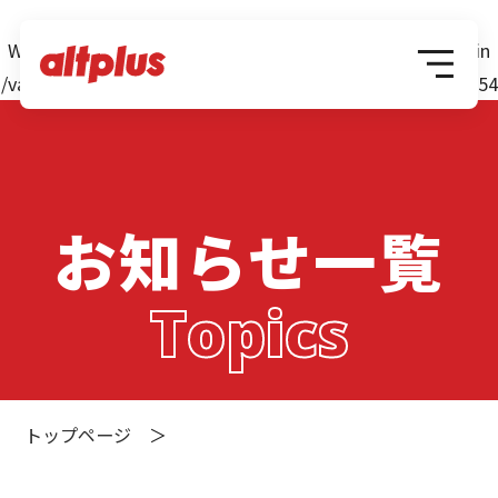
Warning
: Attempt to read property "post_name" on null in
/var/www/web/app/themes/altplus/ily-header.php
on line
54
お知らせ一覧
Topics
トップページ
＞