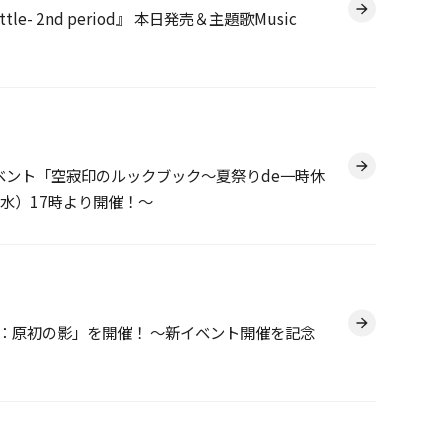
le- 2nd period』 本日発売＆主題歌Music
e-』 イベント「空寂印のルックブック～夏祭りde一時休
（水）17時より開催！～
戦：原初の影」を開催！ ～新イベント開催を記念