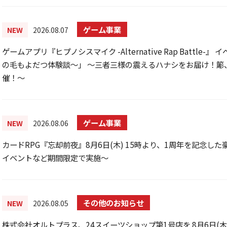
ゲーム事業
NEW
2026.08.07
ゲームアプリ『ヒプノシスマイク -Alternative Rap Battl
の毛もよだつ体験談～」 ～三者三様の震えるハナシをお届け！簓、
催！～
ゲーム事業
NEW
2026.08.06
カードRPG『忘却前夜』8月6日(木) 15時より、1周年を記念し
イベントなど期間限定で実施～
その他のお知らせ
NEW
2026.08.05
株式会社オルトプラス、24スイーツショップ第1号店を 8月6日(