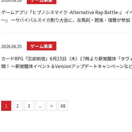
2026.06.26
ゲームアプリ『ヒプノシスマイク -Alternative Rap Battle
～」 ～サバイバルスイカ割り大会に、左馬刻・銃兎・理鶯が参加！
ゲーム事業
2026.06.25
カードRPG『忘却前夜』6月25日（木）17時より新覚醒体「タヴィ」が
開！ ～新覚醒体イベント＆Versionアップデートキャンペーン
1
2
3
...
>
68