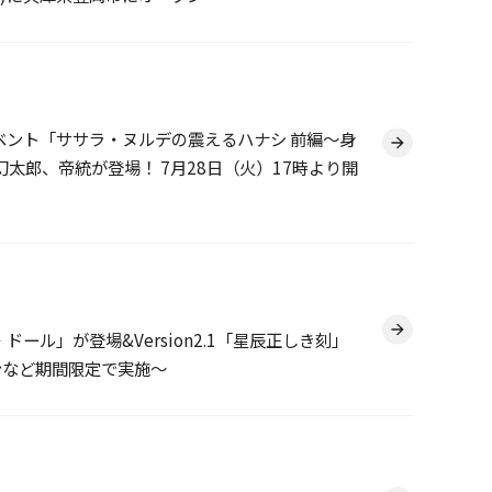
e-』 イベント「ササラ・ヌルデの震えるハナシ 前編～身
太郎、帝統が登場！ 7月28日（火）17時より開
ール」が登場&Version2.1「星辰正しき刻」
ーンなど期間限定で実施～