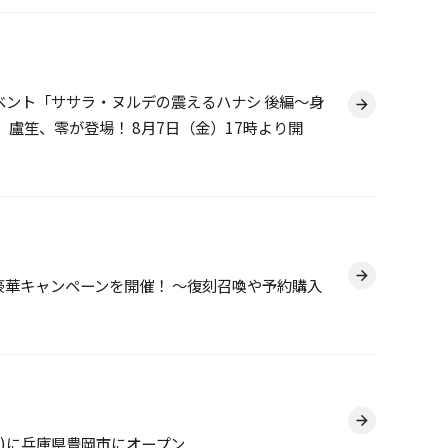
e-』 イベント「ササラ・ヌルデの震えるハナシ 後編～身
盧笙、零が登場！ 8月7日（金）17時より開
た豪華キャンペーンを開催！ ～復刻召喚や予約購入
木)に兵庫県豊岡市にオープン