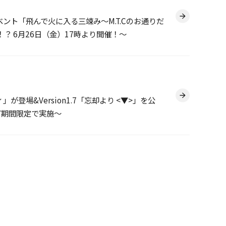
-』 イベント「飛んで火に入る三竦み～M.T.Cのお通りだ
？ 6月26日（金）17時より開催！～
登場&Version1.7「忘却より <▼>」を公
など期間限定で実施～