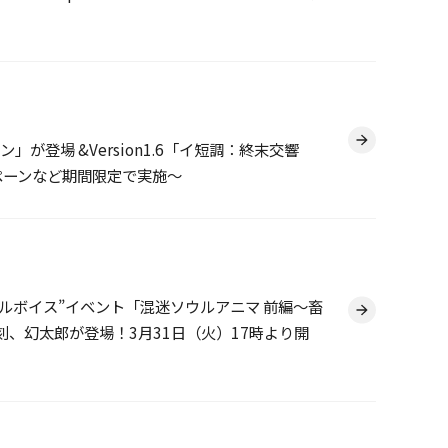
が登場 &Version1.6「イ短調：終末交響
ンペーンなど期間限定で実施～
e-』 “フルボイス”イベント「混迷ソウルアニマ 前編～畜
、幻太郎が登場！3月31日（火）17時より開