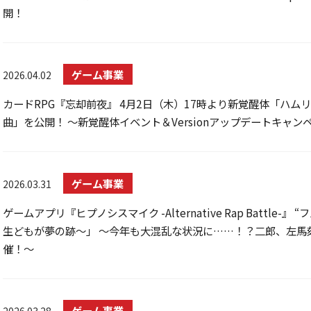
開！
ゲーム事業
2026.04.02
カードRPG『忘却前夜』 4月2日（木）17時より新覚醒体「ハムリン」
曲」を公開！ ～新覚醒体イベント＆Versionアップデートキャ
ゲーム事業
2026.03.31
ゲームアプリ『ヒプノシスマイク -Alternative Rap Battl
生どもが夢の跡～」 ～今年も大混乱な状況に……！？二郎、左馬刻
催！～
ゲーム事業