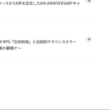
 リリースから6年を記念した6th ANNIVERSARYキャ
ドRPG『忘却前夜』と伝説的サスペンスホラー
験の幕開け ～