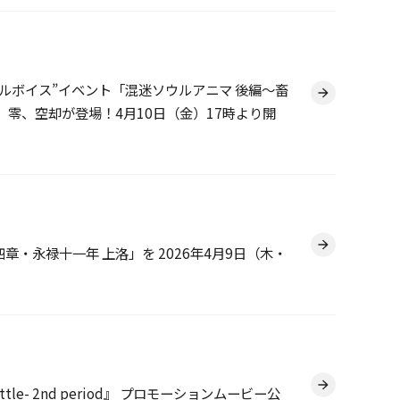
e-』 “フルボイス”イベント「混迷ソウルアニマ 後編～畜
零、空却が登場！4月10日（金）17時より開
四章・永禄十一年 上洛」を 2026年4月9日（木・
tle- 2nd period』 プロモーションムービー公