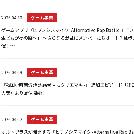
ゲーム事業
2026.04.10
ゲームアプリ『ヒプノシスマイク -Alternative Rap Battl
生どもが夢の跡～」 ～さらなる混乱にメンバーたちは…！？独歩、
催！～
ゲーム事業
2026.04.09
『戦国小町苦労譚 語絵巻 – カタリエマキ -』 追加エピソード「第
大安）より配信開始！
ゲーム事業
2026.04.02
オルトプラスが開発する『ヒプノシスマイク -Alternative Rap Bat