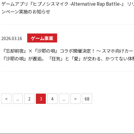
ゲームアプリ『ヒプノシスマイク -Alternative Rap Battle-』
ンペーン実施のお知らせ
ゲーム事業
2026.03.16
『忘却前夜』×『沙耶の唄』コラボ開催決定！ 〜 スマホ向けカー
『沙耶の唄』が邂逅。 「狂気」と「愛」が交わる、かつてない体
<
...
2
3
4
...
>
68