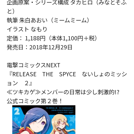
企画原案・シリーズ構成 タカヒロ（みなとそふ
と）
執筆 朱白あおい（ミームミーム）
イラスト なもり
定価： 1,188円（本体1,100円＋税）
発売日：2018年12月29日
電撃コミックスNEXT
『RELEASE THE SPYCE ないしょのミッシ
ョン ２』
≪ツキカゲ≫メンバーの日常は少し刺激的!?
公式コミック第２巻！