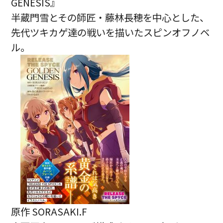
GENESIS』
半蔵門雪とその師匠・藤林長穂を中心とした、
先代ツキカゲ達の戦いを描いたスピンオフノベ
ル。
原作 SORASAKI.F