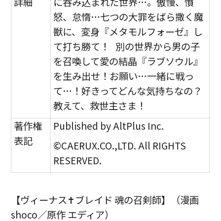
詳細
に呑み込まれた世界…。傲慢、憤
怒、怠惰…七つの大罪をばら撒く魔
獣に、変身『メタモルフォーゼ』し
て打ち勝て！ 別の世界から男の子
を召喚して愛の結晶『ラブソウル』
を生み出せ！お願い…一緒に戦っ
て…！好きってどんな気持ちなの？
教えて、救世主さま！
著作権
Published by AltPlus Inc.
表記
©CAERUX.CO.,LTD. All RIGHTS
RESERVED.
【ヴィーナス
✝
ブレイド 魂の召剣師】（漫画
shoco／原作 エディア）