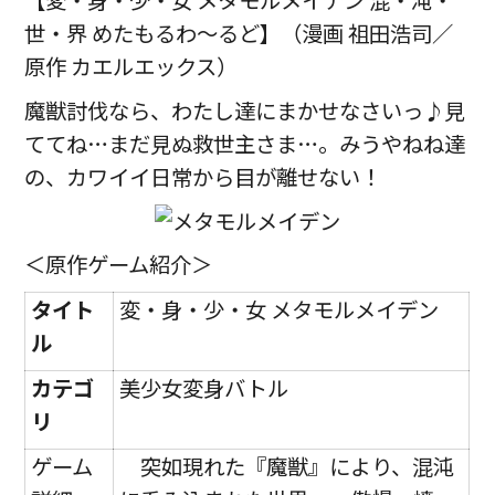
【変・身・少・女 メタモルメイデン 混・沌・
世・界 めたもるわ〜るど】（漫画 祖田浩司／
原作 カエルエックス）
魔獣討伐なら、わたし達にまかせなさいっ♪見
ててね…まだ見ぬ救世主さま…。みうやねね達
の、カワイイ日常から目が離せない！
＜原作ゲーム紹介＞
タイト
変・身・少・女 メタモルメイデン
ル
カテゴ
美少女変身バトル
リ
ゲーム
突如現れた『魔獣』により、混沌