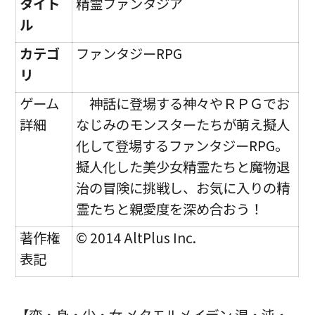
タイト
精霊ファンタジア
ル
カテゴ
ファンタジーRPG
リ
ゲーム
神話に登場する神々やＲＰＧでお
詳細
なじみのモンスターたちが萌え擬人
化して登場するファンタジーRPG。
擬人化した美少女精霊たちと魔物退
治の冒険に挑戦し、お気に入りの精
霊たちと親愛度を深め合おう！
著作権
© 2014 AltPlus Inc.
表記