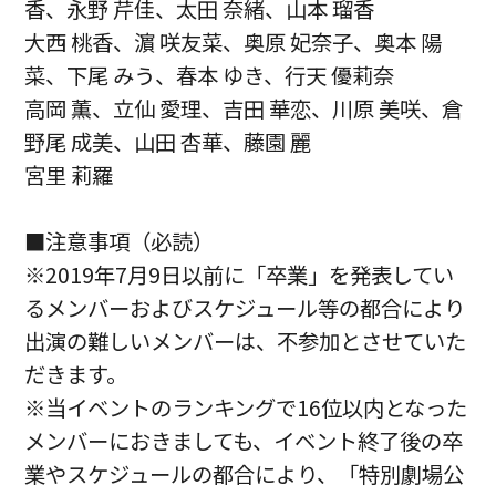
香、永野 芹佳、太田 奈緒、山本 瑠香
大西 桃香、濵 咲友菜、奥原 妃奈子、奥本 陽
菜、下尾 みう、春本 ゆき、行天 優莉奈
高岡 薫、立仙 愛理、吉田 華恋、川原 美咲、倉
野尾 成美、山田 杏華、藤園 麗
宮里 莉羅
■注意事項（必読）
※2019年7月9日以前に「卒業」を発表してい
るメンバーおよびスケジュール等の都合により
出演の難しいメンバーは、不参加とさせていた
だきます。
※当イベントのランキングで16位以内となった
メンバーにおきましても、イベント終了後の卒
業やスケジュールの都合により、「特別劇場公