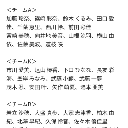
＜チームA＞
加藤 玲奈、篠崎 彩奈、鈴木 くるみ、田口 愛
佳、千葉 恵里、西川 怜、前田 彩佳
宮崎 美穂、向井地 美音、山根 涼羽、横山 由
依、佐藤 美波、道枝 咲
＜チームK＞
市川 愛美、込山 榛香、下口 ひなな、長友 彩
海、峯岸 みなみ、武藤 小麟、武藤 十夢
茂木 忍、安田 叶、矢作 萌夏、湯本 亜美
＜チームB＞
岩立 沙穂、大盛 真歩、大家 志津香、柏木 由
紀、北澤 早紀、久保 怜音、佐々木 優佳里