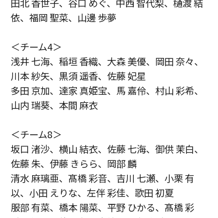
田北 香世子、谷口 めぐ、中西 智代梨、樋渡 結
依、福岡 聖菜、山邊 歩夢
＜チーム4＞
浅井 七海、稲垣 香織、大森 美優、岡田 奈々、
川本 紗矢、黒須 遥香、佐藤 妃星
多田 京加、達家 真姫宝、馬 嘉伶、村山 彩希、
山内 瑞葵、本間 麻衣
＜チーム8＞
坂口 渚沙、横山 結衣、佐藤 七海、御供 茉白、
佐藤 朱、伊藤 きらら、岡部 麟
清水 麻璃亜、髙橋 彩音、吉川 七瀬、小栗 有
以、小田 えりな、左伴 彩佳、歌田 初夏
服部 有菜、橋本 陽菜、平野 ひかる、髙橋 彩