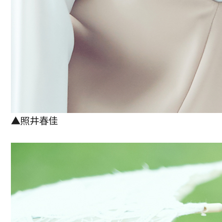
▲照井春佳