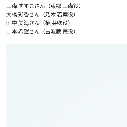
三森 すずこさん（東郷 三森役）
大橋 彩香さん（乃木 若葉役）
田中 美海さん（楠 芽吹役）
山本 希望さん（古波蔵 棗役）