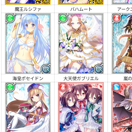
魔王ルシファ
バハムート
アーク
海皇ポセイドン
大天使ガブリエル
嵐