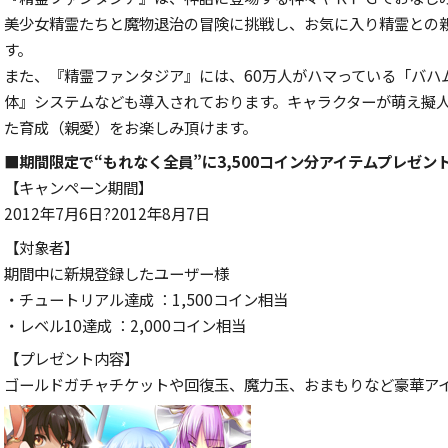
美少女精霊たちと魔物退治の冒険に挑戦し、お気に入り精霊との
す。
また、『精霊ファンタジア』には、60万人がハマっている「バハ
体』システムなども導入されております。キャラクターが萌え擬
た育成（親愛）をお楽しみ頂けます。
■
期間限定で“もれなく全員”に3,500コイン分アイテムプレゼン
【キャンペーン期間】
2012年7月6日?2012年8月7日
【対象者】
期間中に新規登録したユーザー様
・チュートリアル達成 ：1,500コイン相当
・レベル10達成 ：2,000コイン相当
【プレゼント内容】
ゴールドガチャチケットや回復玉、魔力玉、おまもりなど豪華ア