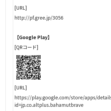
[URL]
http://pf.gree.jp/3056
【Google Play】
[QRコード]
[URL]
https://play.google.com/store/apps/detail
id=jp.co.altplus.bahamutbrave