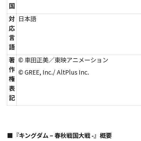
国
対
日本語
応
言
語
著
© 車田正美／東映アニメーション
作
© GREE, Inc./ AltPlus Inc.
権
表
記
■『キングダム – 春秋戦国大戦 -』
概要