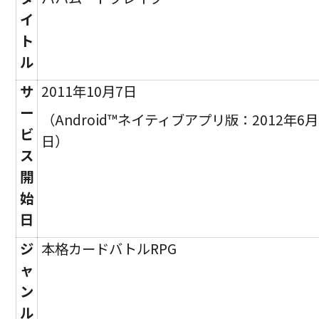
イ
ト
ル
サ
2011年10月7日
ー
（Android™ネイティブアプリ版：2012年6月
ビ
日）
ス
開
始
日
ジ
本格カードバトルRPG
ャ
ン
ル