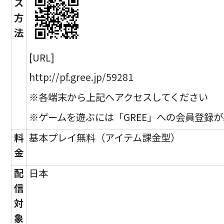
ス
方
法
[URL]
http://pf.gree.jp/59281
※各端末から上記へアクセスしてください
※ゲームを遊ぶには「GREE」への会員登録
料
基本プレイ無料（アイテム課金型）
金
配
日本
信
対
象