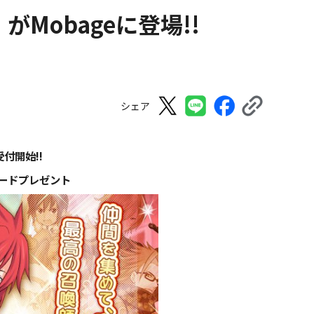
Mobageに登場!!
シェア
付開始!!
ードプレゼント