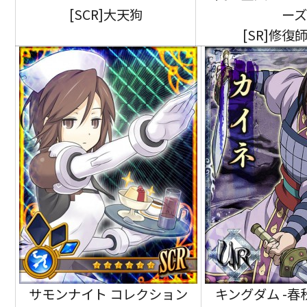
[SCR]大天狗
ー
[SR]修復
サモンナイト コレクション
キングダム -春