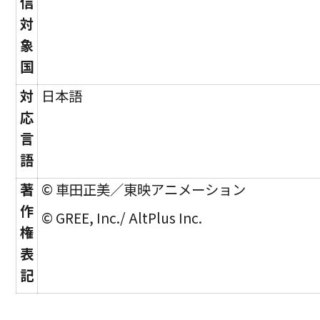
信
対
象
国
対
日本語
応
言
語
著
© 車田正美／東映アニメーション
作
© GREE, Inc./ AltPlus Inc.
権
表
記