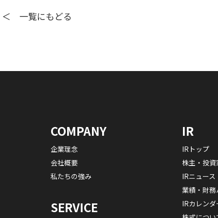
＜ 一覧にもどる
COMPANY
IR
企業理念
IRトップ
会社概要
株主・投資
私たちの強み
IRニュース
業績・財務
IRカレンダ
SERVICE
株式につい