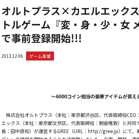
オルトプラス×カエルエックス
トルゲーム『変・身・少・女 メ
で事前登録開始!!!
2013.12.06
ゲーム事業
〜6000コイン相当の豪華アイテムが貰
株式会社オルトプラス（本社：東京都渋谷区、代表取締役CEO
エックス（本社：東京都文京区、代表取締役：朝倉唯敦）と共同
長：田中良和）が運営するGREE（URL：http://gree.jp
デン』の提供を開始することを決定致しました。企画・開発・運