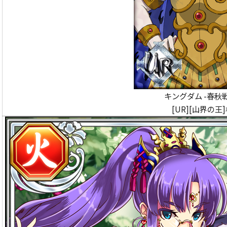
キングダム -春秋
[UR][山界の王