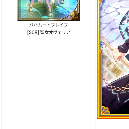
バハムートブレイブ
[SCR] 聖女オヴェリア