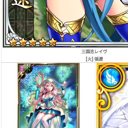
三国志レイヴ
[火] 張遼