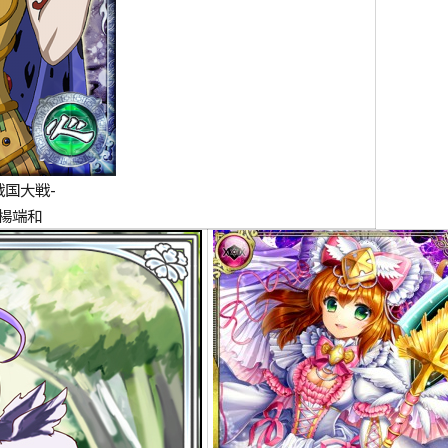
戦国大戦-
]楊端和