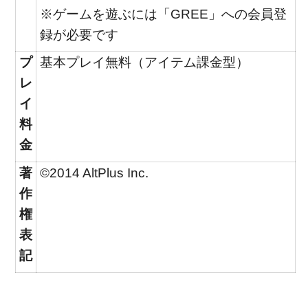
※ゲームを遊ぶには「GREE」への会員登
録が必要です
プ
基本プレイ無料（アイテム課金型）
レ
イ
料
金
著
©2014 AltPlus Inc.
作
権
表
記