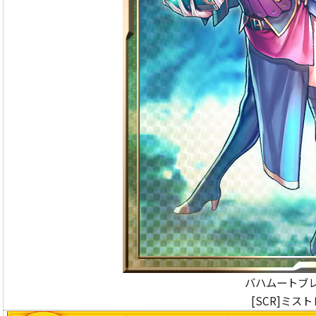
バハムートブ
[SCR]ミス