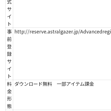
式
サ
イ
ト
事
http://reserve.astralgazer.jp/Advancedreg
前
登
録
サ
イ
ト
料
ダウンロード無料 一部アイテム課金
金
形
態