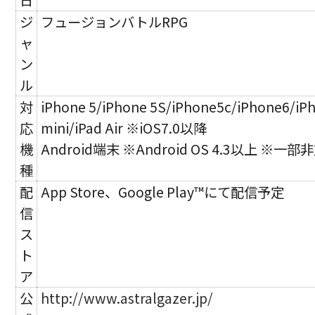
日
ジ
フュージョンバトルRPG
ャ
ン
ル
対
iPhone 5/iPhone 5S/iPhone5c/iPhone6/iP
応
mini/iPad Air ※iOS7.0以降
機
Android端末 ※Android OS 4.3以上 ※
種
配
App Store、Google Play™にて配信予定
信
ス
ト
ア
公
http://www.astralgazer.jp/