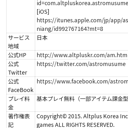
id=com.altpluskorea.astromusum
[iOS]
https://itunes.apple.com/jp/app/a
niang/id992767164?mt=8
サービス
日本
地域
公式HP
http://www.altpluskr.com/am.htm
公式
https://twitter.com/astromusume
Twitter
公式
https://www.facebook.com/astr
FaceBook
プレイ料
基本プレイ無料（一部アイテム課金
金
著作権表
Copyright© 2015. Altplus Korea Inc
記
games ALL RIGHTS RESERVED.