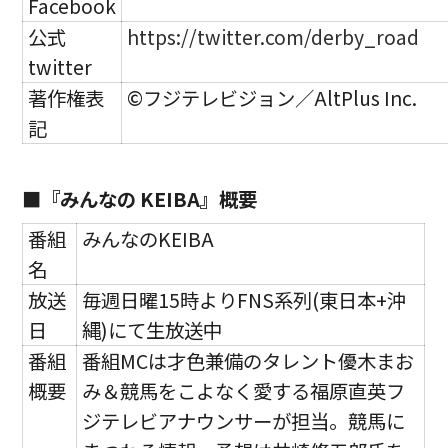
Facebook
公式
https://twitter.com/derby_road
twitter
著作権表
©フジテレビジョン／AltPlus Inc.
記
■『みんなの KEIBA』概要
番組
みんなのKEIBA
名
放送
毎週日曜15時よりFNS系列(東日本+沖
日
縄)にて生放送中
番組
番組MCは才色兼備のタレント優木まお
概要
み＆競馬をこよなく愛する福原直英フ
ジテレビアナウンサーが担当。競馬に