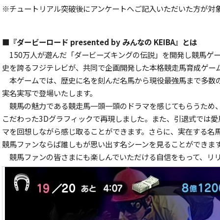
※チュートリアル突破後にアンケートへご記入いただいた方が対
■『ダービーロード presented by みんなの KEIBA』とは
150万人が遊んだ「ダービーズキングの伝説」を開発し競馬ゲー
史を誇るフジテレビが、共同で企画開発した本格競走馬育成ゲー
本ゲームでは、歴史に名を刻んだ名馬から現役最強馬まで多数の
実名実写で登場いたします。
競馬の魅力である競走馬一頭一頭のドラマを感じてもらうため、
こだわった3Dグラフィックで再現しました。また、引退式では
マを回想しながら感じ取ることができます。さらに、実在する名
競馬ファンならば誰しもが思い出す名シーンを見ることができま
競馬ファンの皆さまにも楽しんでいただける自信をもって、リリー