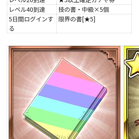
レベル40到達
技の書・中級×5個
5日間ログインす
限界の書[★5]
る