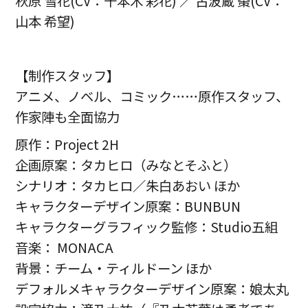
秋原 雪花(CV：千本木 彩花) ／ 古波蔵 棗(CV：
山本 希望)
【制作スタッフ】
アニメ、ノベル、コミック……原作スタッフ、
作家陣も全面協力
原作：Project 2H
企画原案：タカヒロ（みなとそふと）
シナリオ：タカヒロ／朱白あおい ほか
キャラクターデザイン原案：BUNBUN
キャラクターグラフィック監修：Studio五組
音楽： MONACA
背景：チーム・ティルドーン ほか
デフォルメキャラクターデザイン原案：娘太丸