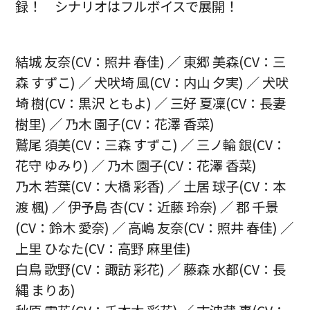
録！ シナリオはフルボイスで展開！
結城 友奈(CV：照井 春佳) ／ 東郷 美森(CV：三
森 すずこ) ／ 犬吠埼 風(CV：内山 夕実) ／ 犬吠
埼 樹(CV：黒沢 ともよ) ／ 三好 夏凜(CV：長妻
樹里) ／ 乃木 園子(CV：花澤 香菜)
鷲尾 須美(CV：三森 すずこ) ／ 三ノ輪 銀(CV：
花守 ゆみり) ／ 乃木 園子(CV：花澤 香菜)
乃木 若葉(CV：大橋 彩香) ／ 土居 球子(CV：本
渡 楓) ／ 伊予島 杏(CV：近藤 玲奈) ／ 郡 千景
(CV：鈴木 愛奈) ／ 高嶋 友奈(CV：照井 春佳) ／
上里 ひなた(CV：高野 麻里佳)
白鳥 歌野(CV：諏訪 彩花) ／ 藤森 水都(CV：長
縄 まりあ)