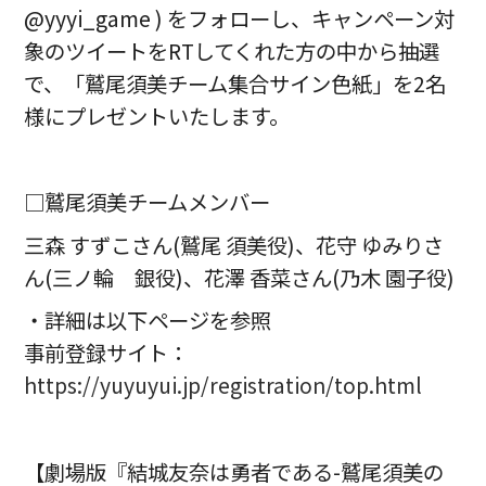
@yyyi_game ) をフォローし、キャンペーン対
象のツイートをRTしてくれた方の中から抽選
で、「鷲尾須美チーム集合サイン色紙」を2名
様にプレゼントいたします。
□鷲尾須美チームメンバー
三森 すずこさん(鷲尾 須美役)、花守 ゆみりさ
ん(三ノ輪 銀役)、花澤 香菜さん(乃木 園子役)
・詳細は以下ページを参照
事前登録サイト：
https://yuyuyui.jp/registration/top.html
【劇場版『結城友奈は勇者である-鷲尾須美の