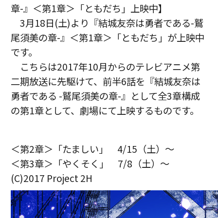
章-』＜第1章＞「ともだち」上映中】
3月18日(土)より『結城友奈は勇者である-鷲
尾須美の章-』＜第1章＞「ともだち」が上映中
です。
こちらは2017年10月からのテレビアニメ第
二期放送に先駆けて、前半6話を『結城友奈は
勇者である -鷲尾須美の章-』として全3章構成
の第1章として、劇場にて上映するものです。
＜第2章＞「たましい」 4/15（土）～
＜第3章＞「やくそく」 7/8（土）～
(C)2017 Project 2H