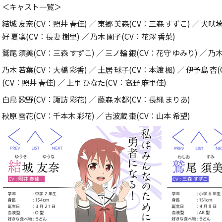
＜キャスト一覧＞
結城 友奈
(CV
：照井 春佳
)
／ 東郷 美森
(CV
：三森 すずこ
)
／ 犬吠埼
好 夏凜
(CV
：長妻 樹里
)
／ 乃木 園子
(CV
：花澤 香菜
)
鷲尾 須美
(CV
：三森 すずこ
)
／ 三ノ輪 銀
(CV
：花守 ゆみり
)
／ 乃
乃木 若葉
(CV
：大橋 彩香
)
／ 土居 球子
(CV
：本渡 楓
)
／ 伊予島 杏
(
(CV
：照井 春佳
)
／ 上里 ひなた
(CV
：高野 麻里佳
)
白鳥 歌野
(CV
：諏訪 彩花
)
／ 藤森 水都
(CV
：長縄 まりあ
)
秋原 雪花
(CV
：千本木 彩花
)
／ 古波蔵 棗
(CV
：山本 希望
)