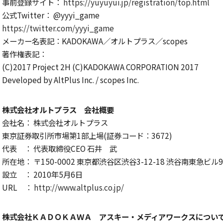
事前登録サイト：
https://yuyuyui.jp/registration/top.html
公式
Twitter
：
@yyyi_game
https://twitter.com/yyyi_game
メーカー名表記：
KADOKAWA
／オルトプラス／
scopes
著作権表記：
(C)2017 Project 2H (C)KADOKAWA CORPORATION 2017
Developed by AltPlus Inc. / scopes Inc.
株式会社オルトプラス 会社概要
会社名： 株式会社オルトプラス
東京証券取引所市場第
1
部上場
(
証券コード：
3672)
代表 ： 代表取締役
CEO
石井 武
所在地：
〒
150-0002
東京都渋谷区渋谷
3-12-18
渋谷南東急ビル
9
設立 ：
2010
年
5
月
6
日
URL
：
http://www.altplus.co.jp/
株式会社ＫＡＤＯＫＡＷＡ アスキー・メディアワークスについ