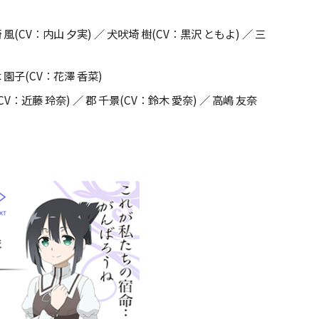
 風
(CV
：内山 夕実
)
／ 犬吠埼 樹
(CV
：黒沢 ともよ
)
／ 三
木 園子
(CV
：花澤 香菜
)
CV
：近藤 玲奈
)
／ 郡 千景
(CV
：鈴木 愛奈
)
／ 高嶋 友奈