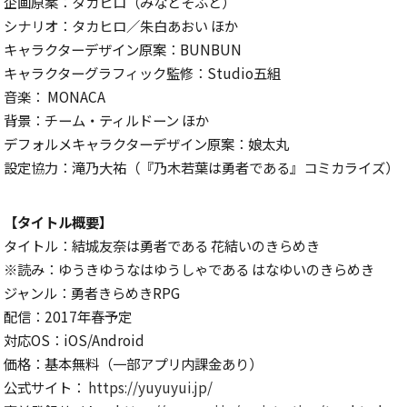
企画原案：タカヒロ（みなとそふと）
シナリオ：タカヒロ／朱白あおい ほか
キャラクターデザイン原案：
BUNBUN
キャラクターグラフィック監修：
Studio
五組
音楽：
MONACA
背景：チーム・ティルドーン ほか
デフォルメキャラクターデザイン原案：娘太丸
設定協力：滝乃大祐（『乃木若葉は勇者である』コミカライズ）
【タイトル概要】
タイトル：結城友奈は勇者である 花結いのきらめき
※
読み：ゆうきゆうなはゆうしゃである はなゆいのきらめき
ジャンル：勇者きらめき
RPG
配信：
2017
年春予定
対応
OS
：
iOS/Android
価格：基本無料（一部アプリ内課金あり）
公式サイト：
https://yuyuyui.jp/