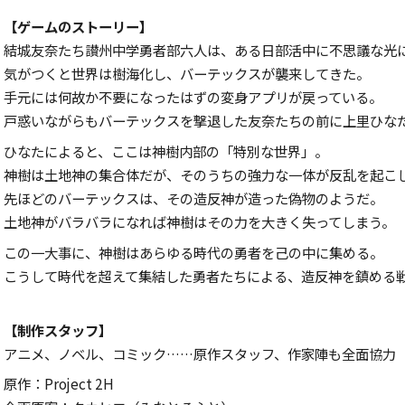
【ゲームのストーリー】
結城友奈たち讃州中学勇者部六人は、ある日部活中に不思議な光
気がつくと世界は樹海化し、バーテックスが襲来してきた。
手元には何故か不要になったはずの変身アプリが戻っている。
戸惑いながらもバーテックスを撃退した友奈たちの前に上里ひな
ひなたによると、ここは神樹内部の「特別な世界」。
神樹は土地神の集合体だが、そのうちの強力な一体が反乱を起こ
先ほどのバーテックスは、その造反神が造った偽物のようだ。
土地神がバラバラになれば神樹はその力を大きく失ってしまう。
この一大事に、神樹はあらゆる時代の勇者を己の中に集める。
こうして時代を超えて集結した勇者たちによる、造反神を鎮める
【制作スタッフ】
アニメ、ノベル、コミック
……
原作スタッフ、作家陣も全面協力
原作：
Project 2H