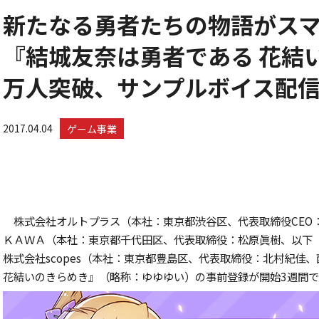
新たなる勇者たちの物語がス
『結城友奈は勇者である 花結い
万人突破、サンプルボイス配
2017.04.04
ゲーム事業
株式会社オルトプラス（本社：東京都渋谷区、代表取締役
CEO
ＫＡＷＡ（本社：東京都千代田区、代表取締役：松原眞樹、以下
株式会社
scopes
（本社：東京都豊島区、代表取締役：北村紀佳、
花結いのきらめき』（略称：ゆゆゆい）の事前登録が開始
3
週間で