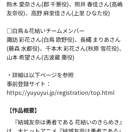
鈴木 愛奈さん(郡 千景役)、照井 春佳さん(高嶋
友奈役)、高野 麻里佳さん(上里 ひなた役)
□白鳥＆花結いチームメンバー
諏訪 彩花さん(白鳥 歌野役)、長縄 まりあさん
(藤森 水都役)、千本木 彩花さん(秋原 雪花役)、
山本 希望さん(古波蔵 棗役)
・詳細は以下ページを参照
事前登録サイト：
https://yuyuyui.jp/registration/top.html
【
作品概要
】
『結城友奈は勇者である 花結いのきらめき』
は、大ヒットアニメ『結城友奈は勇者である』