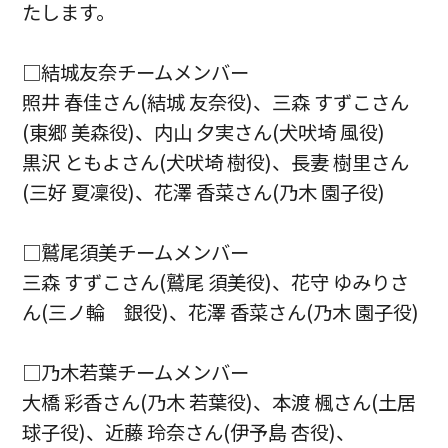
たします。
□結城友奈チームメンバー
照井 春佳さん(結城 友奈役)、三森 すずこさん
(東郷 美森役)、内山 夕実さん(犬吠埼 風役)
黒沢 ともよさん(犬吠埼 樹役)、長妻 樹里さん
(三好 夏凜役)、花澤 香菜さん(乃木 園子役)
□鷲尾須美チームメンバー
三森 すずこさん(鷲尾 須美役)、花守 ゆみりさ
ん(三ノ輪 銀役)、花澤 香菜さん(乃木 園子役)
□乃木若葉チームメンバー
大橋 彩香さん(乃木 若葉役)、本渡 楓さん(土居
球子役)、近藤 玲奈さん(伊予島 杏役)、