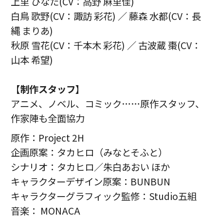
上里 ひなた(CV：高野 麻里佳)
白鳥 歌野(CV：諏訪 彩花) ／ 藤森 水都(CV：長
縄 まりあ)
秋原 雪花(CV：千本木 彩花) ／ 古波蔵 棗(CV：
山本 希望)
【
制作スタッフ
】
アニメ、ノベル、コミック……原作スタッフ、
作家陣も全面協力
原作：Project 2H
企画原案：タカヒロ（みなとそふと）
シナリオ：タカヒロ／朱白あおい ほか
キャラクターデザイン原案：BUNBUN
キャラクターグラフィック監修：Studio五組
音楽： MONACA