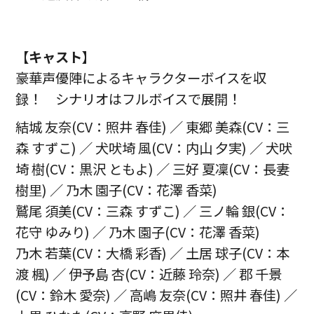
【
キャスト
】
豪華声優陣によるキャラクターボイスを収
録！ シナリオはフルボイスで展開！
結城 友奈(CV：照井 春佳) ／ 東郷 美森(CV：三
森 すずこ) ／ 犬吠埼 風(CV：内山 夕実) ／ 犬吠
埼 樹(CV：黒沢 ともよ) ／ 三好 夏凜(CV：長妻
樹里) ／ 乃木 園子(CV：花澤 香菜)
鷲尾 須美(CV：三森 すずこ) ／ 三ノ輪 銀(CV：
花守 ゆみり) ／ 乃木 園子(CV：花澤 香菜)
乃木 若葉(CV：大橋 彩香) ／ 土居 球子(CV：本
渡 楓) ／ 伊予島 杏(CV：近藤 玲奈) ／ 郡 千景
(CV：鈴木 愛奈) ／ 高嶋 友奈(CV：照井 春佳) ／