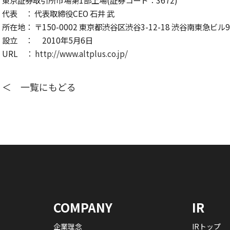
東京証券取引所市場第1部上場(証券コード：3672)
代表 ： 代表取締役CEO 石井 武
所在地： 〒150-0002 東京都渋谷区渋谷3-12-18 渋谷南東急ビル9
設立 ： 2010年5月6日
URL ：
http://www.altplus.co.jp/
＜ 一覧にもどる
COMPANY
IR
企業理念
IRトップ