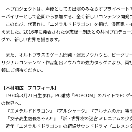
本プロジェクトは、声優としての出演のみならずプライベート
ーバイザーとして企画から参加する、全く新しいコンテンツ開発
このたび、代表作に『エメラルドドラゴン』を掲げ、漫画家・
えました。2016年に発表された保志総一朗氏との共同プロデュ
グで、新しい世界を描きます。
また、オルトプラスのゲーム開発・運営ノウハウと、ビーグリ
リジナルコンテンツ・作品創出ノウハウの強力タッグにより、両
報にご期待ください。
【木村明広 プロフィール】
1970年3月21日生まれ。PC雑誌『POPCOM』のバイトでP
の世界へ。
『エメラルドドラゴン』『アルシャーク』『アルナムの牙』等
『女子高生信長ちゃん!! 』『新・世界樹の迷宮 ミレニアムの少女』『CY
近年『エメラルドドラゴン』の続編サウンドドラマ『エレメンタ