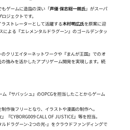
でもゲームに造詣の深い「
声優 保志総一朗氏
」がスーパ
プロジェクトです。
イラストレーターとして活躍する
木村明広氏
を原案に迎
ースによる『エレメンタルドラグーン』のゴールデンタッ
ーのクリエイターネットワークや『まんが王国』でのオ
社の強みを活かしたアプリゲーム開発を実現します。続
Cゲーム『サバッシュ』のOPCGを担当したことからゲーム
を制作後フリーとなり、イラストや漫画の制作へ。
BORG009 CALL OF JUSTICE』等を担当。
ルドラグーン-2つの光-』をクラウドファンディングで