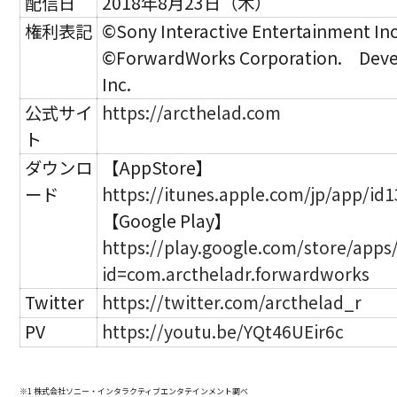
配信日
2018年8月23日（木）
権利表記
©Sony Interactive Entertainment Inc
©ForwardWorks Corporation. Devel
Inc.
公式サイ
https://arcthelad.com
ト
ダウンロ
【AppStore】
ード
https://itunes.apple.com/jp/app/id
【Google Play】
https://play.google.com/store/apps/
id=com.arctheladr.forwardworks
Twitter
https://twitter.com/arcthelad_r
PV
https://youtu.be/YQt46UEir6c
※1 株式会社ソニー・インタラクティブエンタテインメント調べ