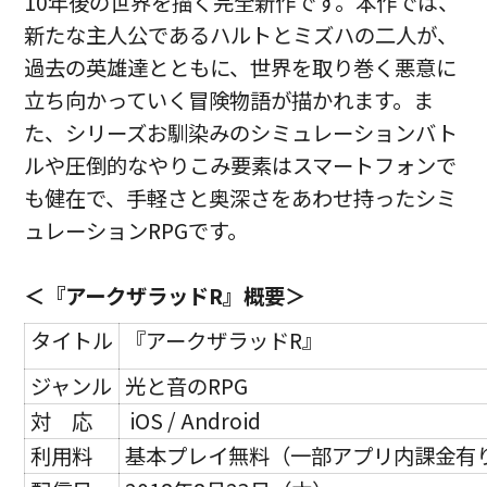
10年後の世界を描く完全新作です。本作では、
新たな主人公であるハルトとミズハの二人が、
過去の英雄達とともに、世界を取り巻く悪意に
立ち向かっていく冒険物語が描かれます。ま
た、シリーズお馴染みのシミュレーションバト
ルや圧倒的なやりこみ要素はスマートフォンで
も健在で、手軽さと奥深さをあわせ持ったシミ
ュレーションRPGです。
＜『アークザラッドR』概要＞
タイトル
『アークザラッドR』
ジャンル
光と音のRPG
対 応
iOS / Android
利用料
基本プレイ無料（一部アプリ内課金有