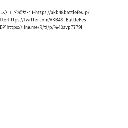
ェス）』公式サイト
https://akb48battlefes.jp/
ter
https://twitter.com/AKB48_BattleFes
E＠
https://line.me/R/ti/p/%40avp7779i