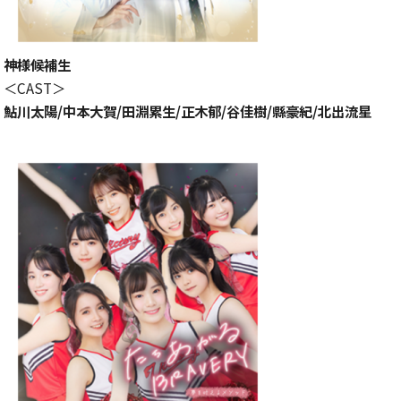
神様候補生
＜CAST＞
鮎川太陽/中本大賀/田淵累生/正木郁/谷佳樹/縣豪紀/北出流星