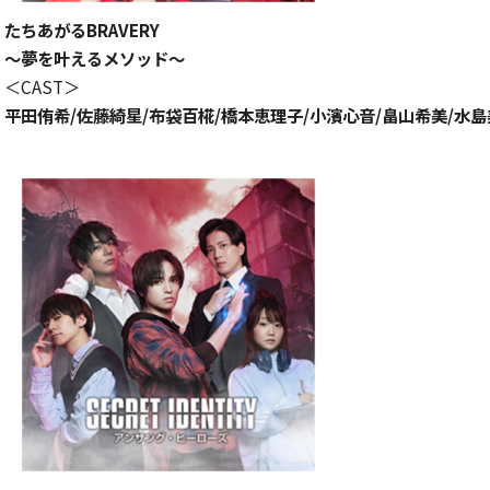
たちあがるBRAVERY
〜夢を叶えるメソッド〜
＜CAST＞
平田侑希/佐藤綺星/布袋百椛/
橋本恵理子/小濱心音/畠山希美/
水島