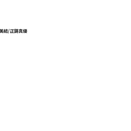
美結/正鋳真優