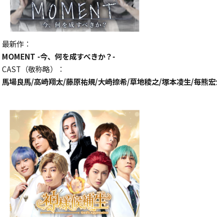
最新作：
MOMENT -今、何を成すべきか？-
CAST（敬称略）：
馬場良馬/高崎翔太/藤原祐規/大崎捺希/草地稜之/塚本凌生/毎熊宏