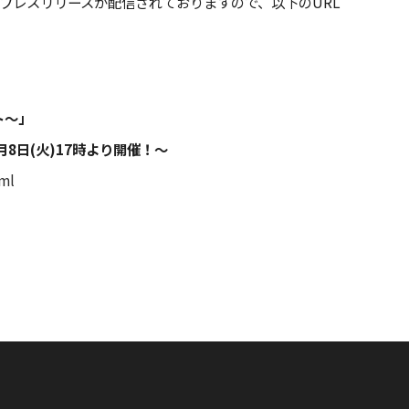
-）』についてプレスリリースが配信されておりますので、以下のURL
ト～」
8日(火)17時より開催！～
tml