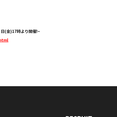
(金)17時より開催!~
html