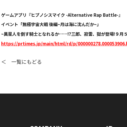
ゲームアプリ『ヒプノシスマイク -Alternative Rap Battle-』
イベント「無極宇宙大戦 後編~月は海に沈んだか~」
~異星人を倒す騎士となれるか……!?三郎、寂雷、獄が登場!９月５日
https://prtimes.jp/main/html/rd/p/000000278.000053906.
＜ 一覧にもどる