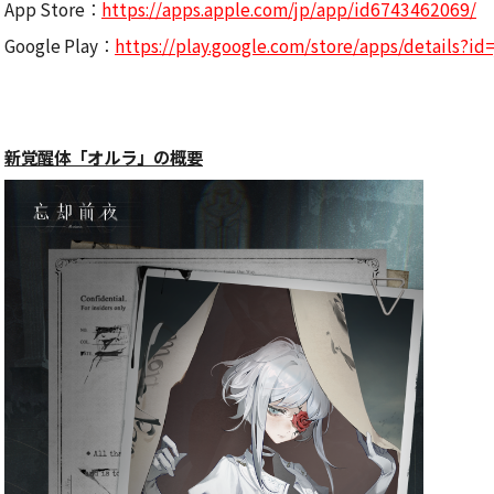
App Store：
https://apps.apple.com/jp/app/id6743462069/
Google Play：
https://play.google.com/store/apps/details?id
新覚醒体「オルラ」の概要