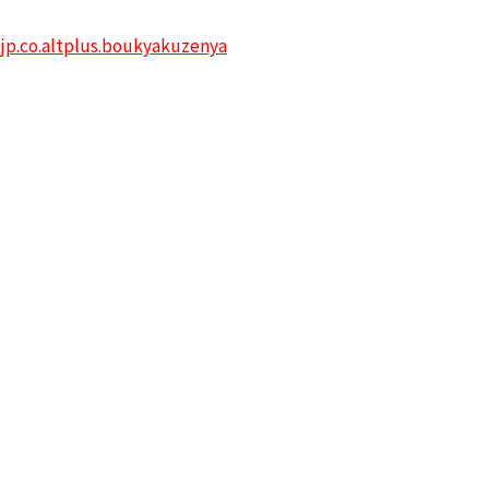
=jp.co.altplus.boukyakuzenya