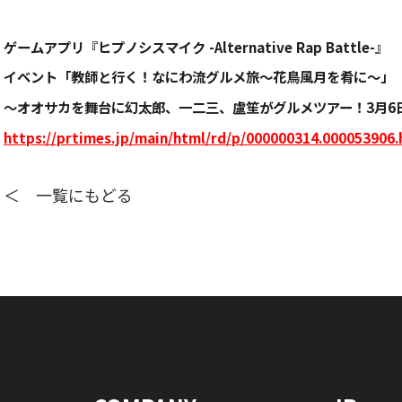
ゲームアプリ『ヒプノシスマイク -Alternative Rap Battle-』
イベント「教師と行く！なにわ流グルメ旅～花鳥風月を肴に～」
～オオサカを舞台に幻太郎、一二三、盧笙がグルメツアー！3月6
https://prtimes.jp/main/html/rd/p/000000314.000053906.
＜ 一覧にもどる