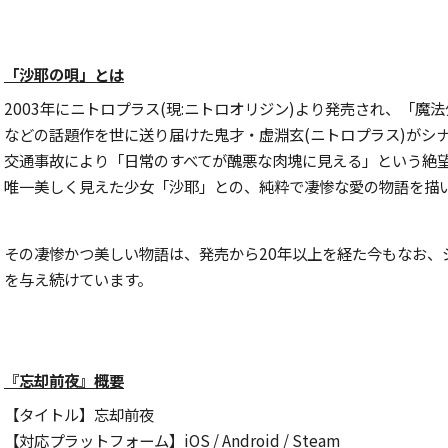
「沙耶の唄」とは
2003年にニトロプラス(現:ニトロオリジン)より発売され、「魔法少
などの話題作を世に送り届けた鬼才・虚淵玄(ニトロプラス)がシ
交通事故により「日常のすべてが醜悪な肉塊に見える」という絶
唯一美しく見えた少女「沙耶」との、純粋で凄惨な愛の物語を描
その凄惨かつ美しい物語は、発売から20年以上を経た今もなお、
を与え続けています。
『忘却前夜』概要
【タイトル】忘却前夜
【対応プラットフォーム】iOS / Android / Steam