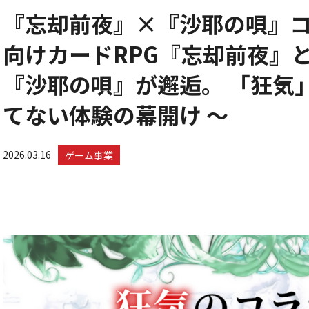
『忘却前夜』×『沙耶の唄』コ
向けカードRPG『忘却前夜』
『沙耶の唄』が邂逅。 「狂気
てない体験の幕開け ～
2026.03.16
ゲーム事業