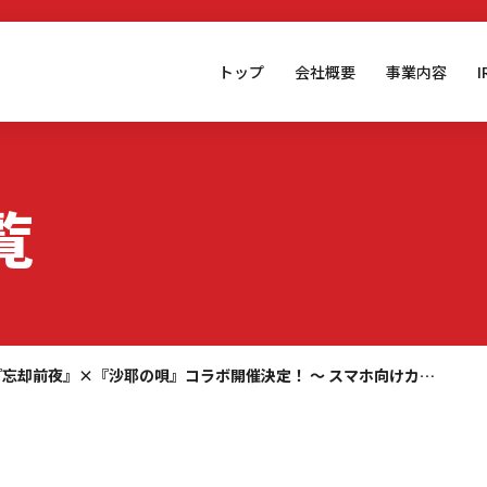
トップ
会社概要
事業内容
覧
『忘却前夜』×『沙耶の唄』コラボ開催決定！ 〜 スマホ向けカ…