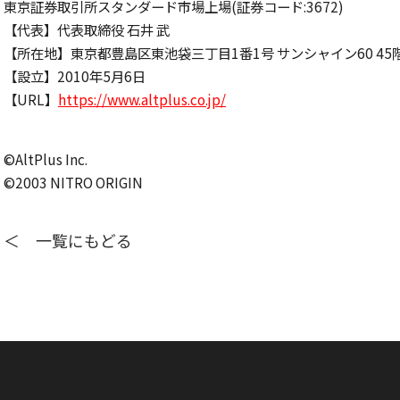
東京証券取引所スタンダード市場上場(証券コード:3672)
【代表】代表取締役 ⽯井 武
【所在地】東京都豊島区東池袋三丁⽬1番1号 サンシャイン60 45
【設⽴】2010年5⽉6⽇
【URL】
https://www.altplus.co.jp/
©AltPlus Inc.
©2003 NITRO ORIGIN
＜ 一覧にもどる