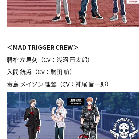
＜MAD TRIGGER CREW＞
碧棺 左馬刻（CV：浅沼 晋太郎）
入間 銃兎（CV：駒田 航）
毒島 メイソン 理鶯（CV：神尾 晋一郎）