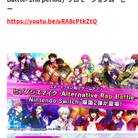
ー
https://youtu.be/uRA8cPtkZtQ