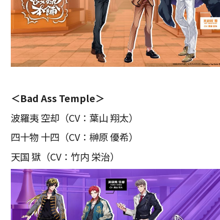
＜Bad Ass Temple＞
波羅夷 空却（CV：葉山 翔太）
四十物 十四（CV：榊原 優希）
天国 獄（CV：竹内 栄治）