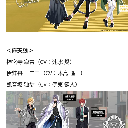
＜麻天狼＞
神宮寺 寂雷（CV：速水 奨）
伊弉冉 一二三（CV：木島 隆一）
観音坂 独歩（CV：伊東 健人）