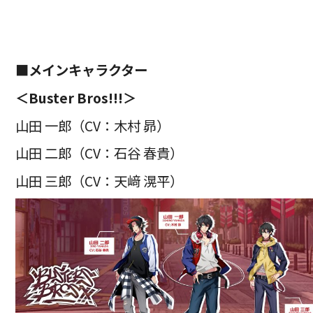
■
メインキャラクター
＜Buster Bros!!!＞
山田 一郎（CV：木村 昴）
山田 二郎（CV：石谷 春貴）
山田 三郎（CV：天﨑 滉平）