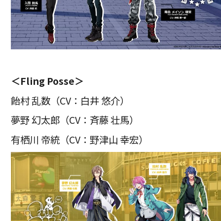
＜Fling Posse＞
飴村 乱数（CV：白井 悠介）
夢野 幻太郎（CV：斉藤 壮馬）
有栖川 帝統（CV：野津山 幸宏）