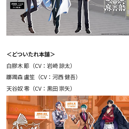
＜どついたれ本舗＞
白膠木 簓（CV：岩崎 諒太）
躑躅森 盧笙（CV：河西 健吾）
天谷奴 零（CV：黒田 崇矢）