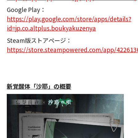
Google Play：
https://play.google.com/store/apps/details?
id=jp.co.altplus.boukyakuzenya
Steam版ストアページ：
https://store.steampowered.com/app/422613
新覚醒体「沙耶」の概要