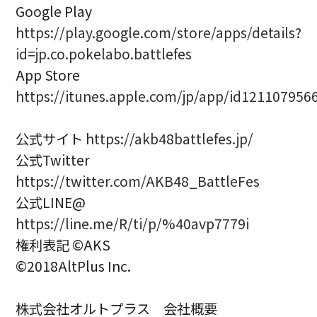
Google Play
https://play.google.com/store/apps/details?
id=jp.co.pokelabo.battlefes
App Store
https://itunes.apple.com/jp/app/id121107956
公式サイト
https://akb48battlefes.jp/
公式Twitter
https://twitter.com/AKB48_BattleFes
公式LINE@
https://line.me/R/ti/p/%40avp7779i
権利表記 ©AKS
©2018AltPlus Inc.
株式会社オルトプラス 会社概要