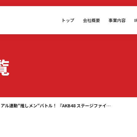
トップ
会社概要
事業内容
覧
リアル連動“推しメン“バトル！ 『AKB48 ステージファイ…