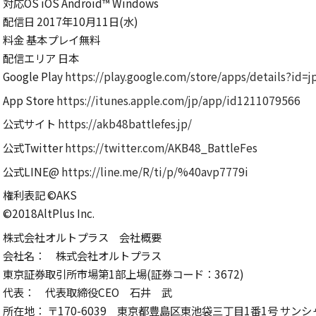
対応OS iOS Android™ Windows
配信日 2017年10月11日(水)
料金 基本プレイ無料
配信エリア 日本
Google Play
https://play.google.com/store/apps/details?id=j
App Store
https://itunes.apple.com/jp/app/id1211079566
公式サイト
https://akb48battlefes.jp/
公式Twitter
https://twitter.com/AKB48_BattleFes
公式LINE@
https://line.me/R/ti/p/%40avp7779i
権利表記 ©AKS
©2018AltPlus Inc.
株式会社オルトプラス 会社概要
会社名： 株式会社オルトプラス
東京証券取引所市場第1部上場(証券コード：3672)
代表： 代表取締役CEO 石井 武
所在地： 〒170-6039 東京都豊島区東池袋三丁目1番1号 サンシャ