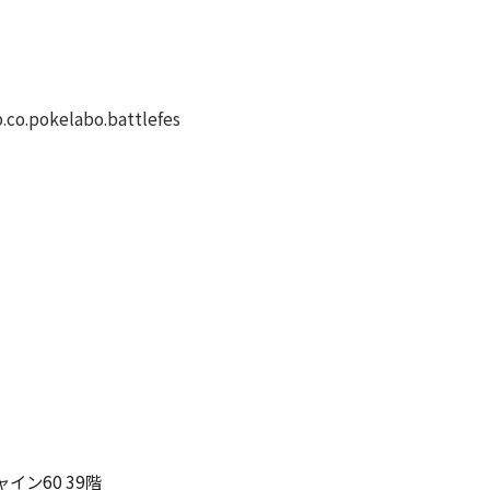
p.co.pokelabo.battlefes
イン60 39階