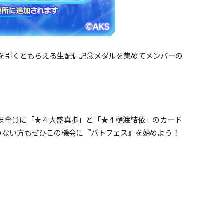
スを引くともらえる生配信記念メダルを集めてメンバーの
さま全員に「★４大盛真歩」と「★４樋渡結依」のカード
のない方もぜひこの機会に『バトフェス』を始めよう！