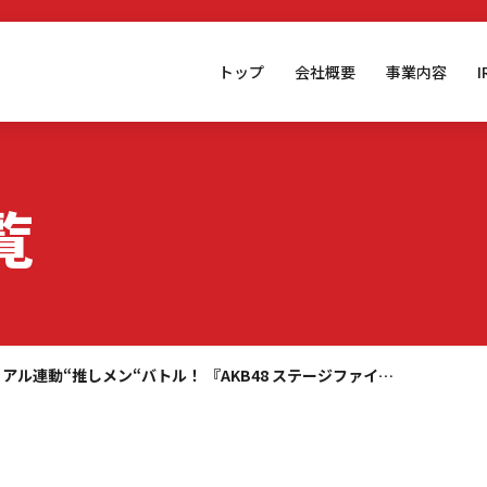
トップ
会社概要
事業内容
覧
リアル連動“推しメン“バトル！ 『AKB48 ステージファイ…