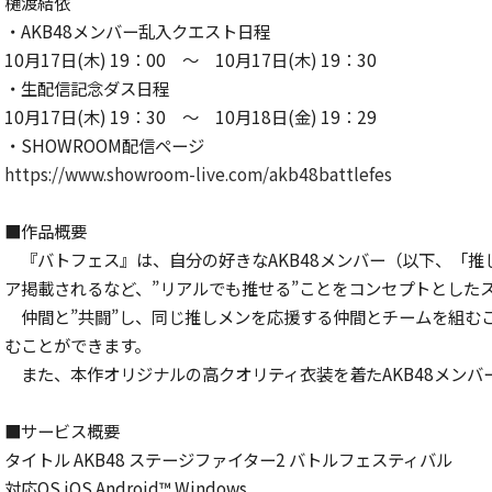
樋渡結依
・AKB48メンバー乱入クエスト日程
10月17日(木) 19：00 ～ 10月17日(木) 19：30
・生配信記念ダス日程
10月17日(木) 19：30 ～ 10月18日(金) 19：29
・SHOWROOM配信ページ
https://www.showroom-live.com/akb48battlefes
■作品概要
『バトフェス』は、自分の好きなAKB48メンバー（以下、「
ア掲載されるなど、”リアルでも推せる”ことをコンセプトとした
仲間と”共闘”し、同じ推しメンを応援する仲間とチームを組むこ
むことができます。
また、本作オリジナルの高クオリティ衣装を着たAKB48メン
■サービス概要
タイトル AKB48 ステージファイター2 バトルフェスティバル
対応OS iOS Android™ Windows