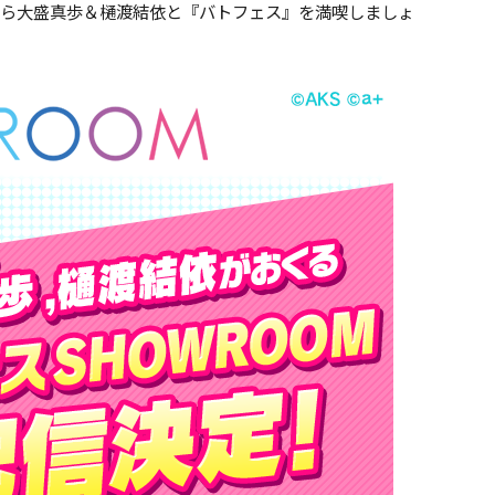
ながら大盛真歩＆樋渡結依と『バトフェス』を満喫しましょ