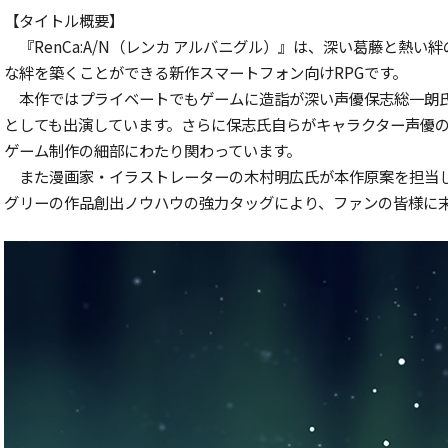
【タイトル概要】
『RenCa:A/N（レンカ アルバニグル）』は、深い葛藤と熱
な絆を築くことができる新作スマートフォン向けRPGです。
本作ではプライベートでもゲームに造詣が深い声優保志総一朗
としても出演しています。さらに保志氏自らがキャラクター声優
ゲーム制作の細部にわたり関わっています。
また漫画家・イラストレーターの木村明広氏が本作原案を担当
グリーの作品創出ノウハウの強力タッグにより、ファンの皆様に