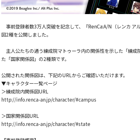
事前登録者数3万人突破を記念して、『RenCa:A/N（レンカ
図2種を公開しました。
主人公たちの通う練成院マトゥーラ内の関係性を示した「練成
た「国家関係図」の2種類です。
公開された関係図は、下記のURLからご確認いただけます。
▼キャラクター一覧ページ
＞練成院内関係図URL
http://info.renca-an.jp/character/#campus
＞国家関係図URL
http://info.renca-an.jp/character/#state