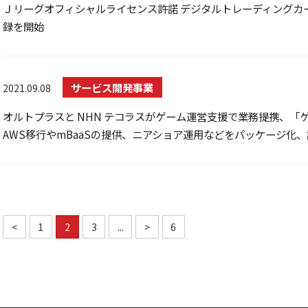
Ｊリーグオフィシャルライセンス許諾 デジタルトレーディングカー
録を開始
サービス開発事業
2021.09.08
オルトプラスと NHN テコラスがゲーム運営支援で業務提携、
AWS移行やmBaaSの提供、ニアショア運用などをパッケージ化
<
1
2
3
...
>
6