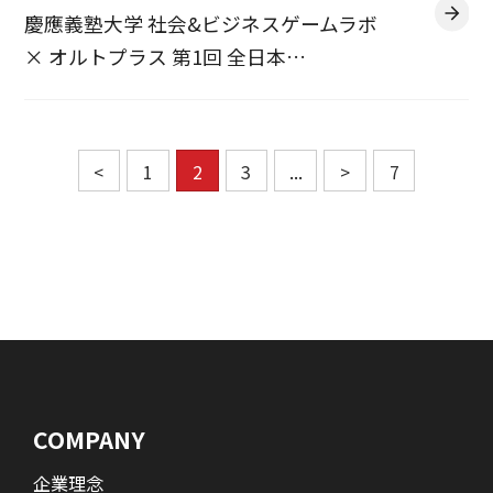
慶應義塾大学 社会&ビジネスゲームラボ
× オルトプラス 第1回 全日本…
<
1
2
3
...
>
7
COMPANY
企業理念